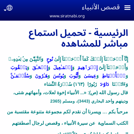
Skip to main conten
قصص الأنبياء
age
www.siratnabi.org
الرئيسية - تحميل استماع
مباشر للمشاهده
إِنَّآ أَوۡحَيۡنَآ إِلَيۡكَ كَمَآ أَوۡحَيۡنَآ إِلَىٰ 
نُوحٍ
 وَٱلنَّبِيِّـۧنَ مِنۢ بَعۡدِهِۦ‌ۚ 
وَأَوۡحَيۡنَآ إِلَىٰٓ 
إِبۡرَٲهِيمَ
 وَ
إِسۡمَـٰعِيلَ
 وَ
إِسۡحَـٰقَ
 وَ
يَعۡقُوبَ
وَ
ٱلۡأَسۡبَاطِ
 وَ
عِيسَىٰ
 وَ
أَيُّوبَ
 وَ
يُونُسَ
 وَ
هَـٰرُونَ
 وَ
سُلَيۡمَـٰنَ‌ۚ
وَءَاتَيۡنَا 
دَاوُۥدَ
 زَبُورًا 
(﻿١٦٣﻿) سُوۡرَةُ النِّسَاء
قال رسول الله (ص): «... الأنبياء إخوة لعلات، وأمهاتهم شتى، 
ودينهم واحد 
البخاري (3443)، ومسلم (2365
مرحباً بكم … ويسرنا أن نقدم لكم مجموعة متنوعة مقتسبة من 
الكتب السماوية 
عن سيرة الأنبياء
، وقصص لرجال أصطفتهم 